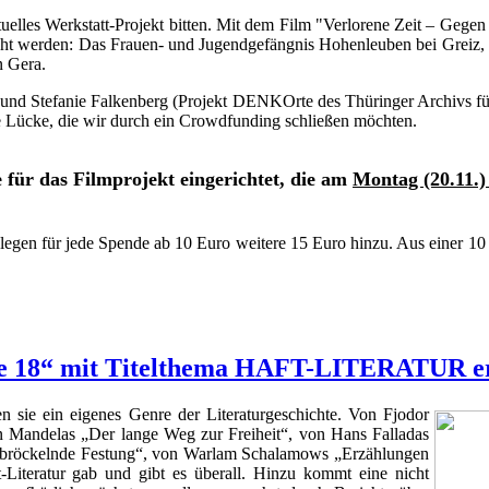
elles Werkstatt-Projekt bitten. Mit dem Film "Verlorene Zeit – Gegen 
cht werden: Das Frauen- und Jugendgefängnis Hohenleuben bei Greiz, 
n Gera.
und Stefanie Falkenberg (Projekt DENKOrte des Thüringer Archivs für 
e Lücke, die wir durch ein Crowdfunding schließen möchten.
für das Filmprojekt eingerichtet,
die am
Montag (20.11.
legen für jede Spende ab 10 Euro weitere 15 Euro hinzu. Aus einer 1
sse 18“ mit Titelthema HAFT-LITERATUR e
 sie ein eigenes Genre der Literaturgeschichte. Von Fjodor
 Mandelas „Der lange Weg zur Freiheit“, von Hans Falladas
ie bröckelnde Festung“, von Warlam Schalamows „Erzählungen
Literatur gab und gibt es überall. Hinzu kommt eine nicht