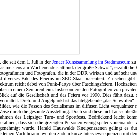
die seit dem 1. Juli in der
Jenaer Kunstsammlung im Stadtmuseum
zu 
was meistens am Wochenende stattfand: der große Schwof", erzählt die F
ografinnen und Fotografen, die in der DDR wirkten und auf sehr unte
d diverses Bild des Feierns im SED-Staat präsentiert. Zu sehen gib
ktrum reicht dabei von Punk-Partys über Faschingsfeiern, Hochzeiten, 
er in einem Seniorenheim. Insbesondere den Fotografien von privaten F
lick auf die Gesellschaft und das Feiern vor 1990. Dies führt dazu,
gs vermittelt. Dreh- und Angelpunkt ist das titelgebende „das Schwofen
ilder, wie die Fasson des Sozialismus im diffusen Licht verqualmter
Weise durch die gesamte Ausstellung. Doch sind diese nicht ausschließli
ahmen des Leipziger Turn- und Sportfests. Bedrückend leicht komm
ht erahnen, dass sich die gezeigten Personen wenig später voneinande
genehmigt wurde. Harald Hauswalds Kneipenszenen gelingt es durc
 kleinen Vorführraum werden zudem kurze Interviewsequenzen mit den K