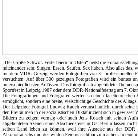
„Der Große Schwof. Feste feiern im Osten“ heißt die Fotoausstellung, 
miteinander sein, Singen, Essen, Saufen, Sex haben. Also alles das, 
mit dem MDR. Gezeigt werden Fotografien von 31 professionellen Fot
versuchten. Auf über 300 gezeigten Fotografien wird ein buntes un
unterschiedlichsten Anlässen. Das fotografisch abgebildete Themenspe
Sportfest in Leipzig 1987 oder dem DDR-Nationalfeiertag am 7. Oktob
Die Fotografinnen und Fotografen werfen so einen facettenreichen B
ermöglicht, sondern eine breite, vielschichtige Geschichte des Allta
Der Leipziger Fotograf Ludwig Rauch veranschaulicht durch seine B
den Freiräumen in der sozialistischen Diktatur zieht sich in gewisser 
Bildern zu zeigen vermag oder auch Jens Rotsch mit seinen Aufn
abgelichteten Szenen einer Abschiedsfeier in Ost-Berlin lassen nic
selben Land leben zu können, weil ihre Ausreise aus der DDR 
Alkoholrauschs und des wilden Feierns sichtbar zu machen. In einem