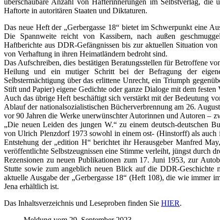
überschaubare Anzahl von Hafterinnerungen im Selbstverlag, die u
Haftorte in autoritären Staaten und Diktaturen.
Das neue Heft der „Gerbergasse 18“ bietet im Schwerpunkt eine Au
Die Spannweite reicht von Kassibern, nach außen geschmuggel
Haftberichte aus DDR-Gefängnissen bis zur aktuellen Situation von 
von Verhaftung in ihren Heimatländern bedroht sind.
Das Aufschreiben, dies bestätigen Beratungsstellen für Betroffene von 
Heilung und ein mutiger Schritt bei der Befragung der eigene
Selbstermächtigung über das erlittene Unrecht, ein Triumph gegenü
Stift und Papier) eigene Gedichte oder ganze Dialoge mit dem festen V
Auch das übrige Heft beschäftigt sich verstärkt mit der Bedeutung v
Ablauf der nationalsozialistischen Bücherverbrennung am 26. August 
vor 90 Jahren die Werke unerwünschter Autorinnen und Autoren – z
„Die neuen Leiden des jungen W.“ zu einem deutsch-deutschen Bu
von Ulrich Plenzdorf 1973 sowohl in einem ost- (Hinstorff) als auch
Entstehung der „edition H“ berichtet ihr Herausgeber Manfred Ma
veröffentlichte Selbstzeugnissen eine Stimme verleiht, jüngst durch 
Rezensionen zu neuen Publikationen zum 17. Juni 1953, zur Autobi
Stutte sowie zum angeblich neuen Blick auf die DDR-Geschichte 
aktuelle Ausgabe der „Gerbergasse 18“ (Heft 108), die wie immer im
Jena erhältlich ist.
Das Inhaltsverzeichnis und Leseproben finden Sie
HIER
.
Meldung vom 29. September 2023