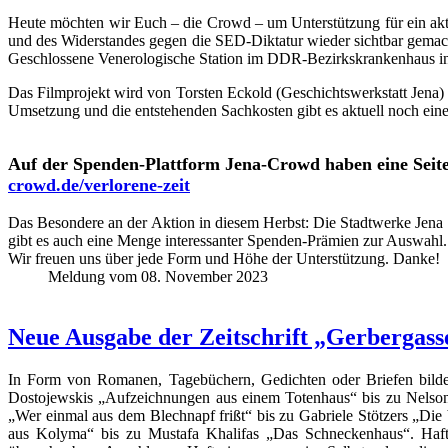
Heute möchten wir Euch – die Crowd – um Unterstützung für ein aktu
und des Widerstandes gegen die SED-Diktatur wieder sichtbar gema
Geschlossene Venerologische Station im DDR-Bezirkskrankenhaus i
Das Filmprojekt wird von Torsten Eckold (Geschichtswerkstatt Jena) 
Umsetzung und die entstehenden Sachkosten gibt es aktuell noch ein
Auf der Spenden-Plattform Jena-Crowd haben eine Seite 
crowd.de/verlorene-zeit
Das Besondere an der Aktion in diesem Herbst: Die Stadtwerke Jena 
gibt es auch eine Menge interessanter Spenden-Prämien zur Auswahl.
Wir freuen uns über jede Form und Höhe der Unterstützung. Danke!
Meldung vom 08. November 2023
Neue Ausgabe der Zeitschrift „Gerberga
In Form von Romanen, Tagebüchern, Gedichten oder Briefen bilden
Dostojewskis „Aufzeichnungen aus einem Totenhaus“ bis zu Nelson
„Wer einmal aus dem Blechnapf frißt“ bis zu Gabriele Stötzers „D
aus Kolyma“ bis zu Mustafa Khalifas „Das Schneckenhaus“. Haft-