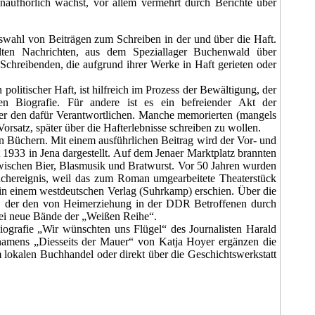
naufhörlich wächst, vor allem vermehrt durch Berichte über
swahl von Beiträgen zum Schreiben in der und über die Haft.
ten Nachrichten, aus dem Speziallager Buchenwald über
Schreibenden, die aufgrund ihrer Werke in Haft gerieten oder
politischer Haft, ist hilfreich im Prozess der Bewältigung, der
n Biografie. Für andere ist es ein befreiender Akt der
ber den dafür Verantwortlichen. Manche memorierten (mangels
orsatz, später über die Hafterlebnisse schreiben zu wollen.
on Büchern. Mit einem ausführlichen Beitrag wird der Vor- und
1933 in Jena dargestellt. Auf dem Jenaer Marktplatz brannten
wischen Bier, Blasmusik und Bratwurst. Vor 50 Jahren wurden
chereignis, weil das zum Roman umgearbeitete Theaterstück
 in einem westdeutschen Verlag (Suhrkamp) erschien. Über die
y, der den von Heimerziehung in der DDR Betroffenen durch
drei neue Bände der „Weißen Reihe“.
ografie „Wir wünschten uns Flügel“ des Journalisten Harald
namens „Diesseits der Mauer“ von Katja Hoyer ergänzen die
 lokalen Buchhandel oder direkt über die Geschichtswerkstatt