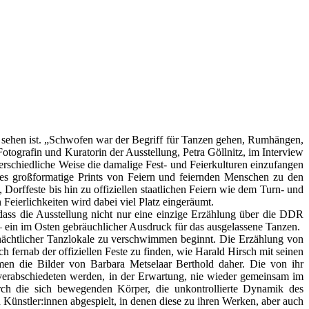
sehen ist. „Schwofen war der Begriff für Tanzen gehen, Rumhängen,
otografin und Kuratorin der Ausstellung, Petra Göllnitz, im Interview
rschiedliche Weise die damalige Fest- und Feierkulturen einzufangen
t es großformatige Prints von Feiern und feiernden Menschen zu den
Dorffeste bis hin zu offiziellen staatlichen Feiern wie dem Turn- und
eierlichkeiten wird dabei viel Platz eingeräumt.
 dass die Ausstellung nicht nur eine einzige Erzählung über die DDR
“ – ein im Osten gebräuchlicher Ausdruck für das ausgelassene Tanzen.
 nächtlicher Tanzlokale zu verschwimmen beginnt. Die Erzählung von
ch fernab der offiziellen Feste zu finden, wie Harald Hirsch mit seinen
en die Bilder von Barbara Metselaar Berthold daher. Die von ihr
r verabschiedeten werden, in der Erwartung, nie wieder gemeinsam im
h die sich bewegenden Körper, die unkontrollierte Dynamik des
ünstler:innen abgespielt, in denen diese zu ihren Werken, aber auch