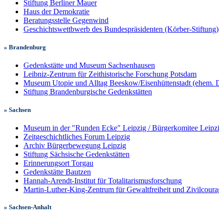
Stiftung Berliner Mauer
Haus der Demokratie
Beratungsstelle Gegenwind
Geschichtswettbwerb des Bundespräsidenten (Körber-Stiftung)
» Brandenburg
Gedenkstätte und Museum Sachsenhausen
Leibniz-Zentrum für Zeithistorische Forschung Potsdam
Museum Utopie und Alltag Beeskow/Eisenhüttenstadt (ehem. 
Stiftung Brandenburgische Gedenkstätten
» Sachsen
Museum in der "Runden Ecke" Leipzig / Bürgerkomitee Leipz
Zeitgeschichtliches Forum Leipzig
Archiv Bürgerbewegung Leipzig
Stiftung Sächsische Gedenkstätten
Erinnerungsort Torgau
Gedenkstätte Bautzen
Hannah-Arendt-Institut für Totalitarismusforschung
Martin-Luther-King-Zentrum für Gewaltfreiheit und Zivilcoura
» Sachsen-Anhalt