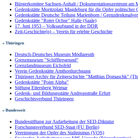
Bürgerkomitee Sachsen-Anhalt / Dokumentationszentrum am M
Gedenkstätte Moritzplatz Magdeburg für die Opfer politischer
Gedenkstätte Deutsche Teilung Marienborn / Grenzdenkmalve
Gedenkstätte "Roter Ochse" Halle (Saale)
17. Juni 1953 – Volksaufstand in der DDR
Zeit-Geschichte(n) – Verein für erlebte Geschichte
» Thüringen
Deutsch-Deutsches Museum Mödlareuth
Grenzmuseum "Schifflersgrund"
Grenzlandmuseum Eichsfeld
Verein Gedenkstätte Amthordurchgang
Thüringer Archiv für Zeitgeschichte "Matthias Domaschk" (T
Gedenkstätte "Point Alpha"
Stiftung Ettersberg Weimar
Gedenk- und Bildungsstätte Andreasstraße Erfurt
Geschichtsverbund Thüringen
» Bundesweit
Bundesstiftung zur Aufarbeitung der SED-Diktatur
Forschungsverbund SED-Staat (FU Berlin)
Vereinigung der Opfer des Stalinismus (VOS)