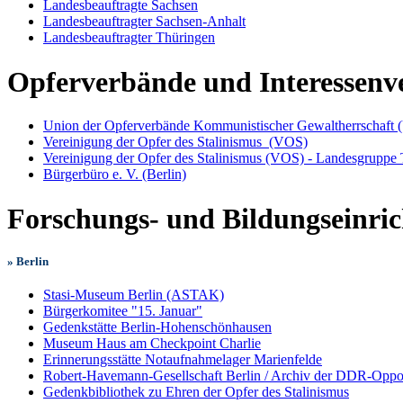
Landesbeauftragte Sachsen
Landesbeauftragter Sachsen-Anhalt
Landesbeauftragter Thüringen
Opferverbände und Interessenv
Union der Opferverbände Kommunistischer Gewaltherrschaf
Vereinigung der Opfer des Stalinismus (VOS)
Vereinigung der Opfer des Stalinismus (VOS) - Landesgruppe
Bürgerbüro e. V. (Berlin)
Forschungs- und Bildungseinric
» Berlin
Stasi-Museum Berlin (ASTAK)
Bürgerkomitee "15. Januar"
Gedenkstätte Berlin-Hohenschönhausen
Museum Haus am Checkpoint Charlie
Erinnerungsstätte Notaufnahmelager Marienfelde
Robert-Havemann-Gesellschaft Berlin / Archiv der DDR-Oppo
Gedenkbibliothek zu Ehren der Opfer des Stalinismus