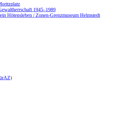
oritzplatz
 Gewaltherrschaft 1945–1989
rein Hötensleben / Zonen-Grenzmuseum Helmstedt
hürAZ)