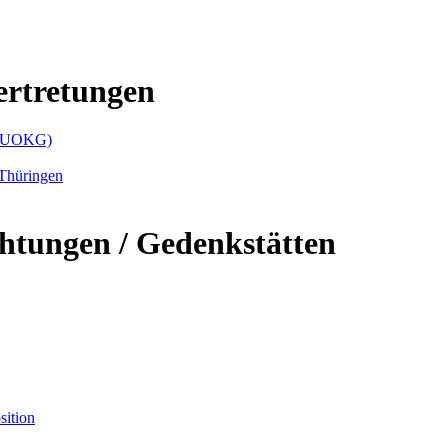
ertretungen
t (UOKG)
 Thüringen
htungen / Gedenkstätten
sition