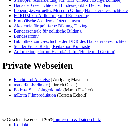
Stasiopfer, Aufarbeitung von MfS-Unrecht (Bürgerkomitee)
Haus der Geschichte der Bundesrepublik Deutschland
Lebendiges virtuelles Museum Online (Haus der Geschichte de
FORUM zur Aufklärung und Erneuerung
Europäische Akademie Otzenhausen
Akademie für politische Bildung Tutzing
Bundeszentrale für politische Bildung
Bundesarchiv
Bibliothek zur Geschichte der DDR des Haus der Geschichte 
Sender Freies Berlin, Redaktion Kontraste
Aufarbeitungsforum H-und-G.info. (Heute und Gestern)
Private Webseiten
Flucht und Ausreise
(Wolfgang Mayer
)
†
mauerfall-berlin.de
(Hinrich Olsen)
Podcast Staatsbürgerkunde
(Martin Fischer)
mExtra Filmproduktion
(Torsten Eckold)
© Geschichtswerkstatt 2026
Impressum & Datenschutz
Kontakt