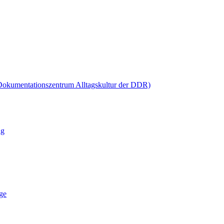
Dokumentationszentrum Alltagskultur der DDR)
ig
ge